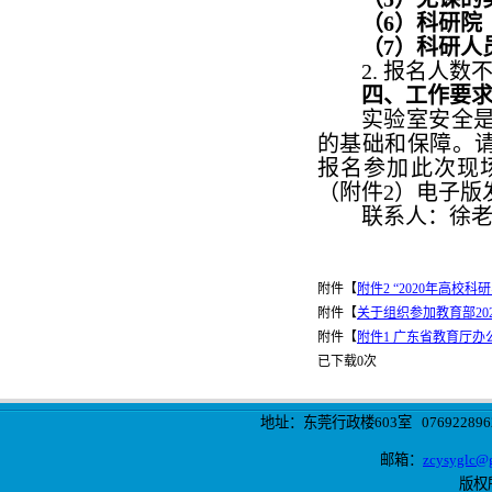
（
6
）科研院
（
7
）科研人
2.
报名人数
四、工作要
实验室安全
的基础和保障。
报名参加此次现
（附件
2
）电子版
联系人：徐
附件【
附件2 “2020年高校
附件【
关于组织参加教育部20
附件【
附件1 广东省教育厅办
已下载
0
次
地址：东莞行政楼603室 0769228962
邮箱：
zcysyglc@
版权