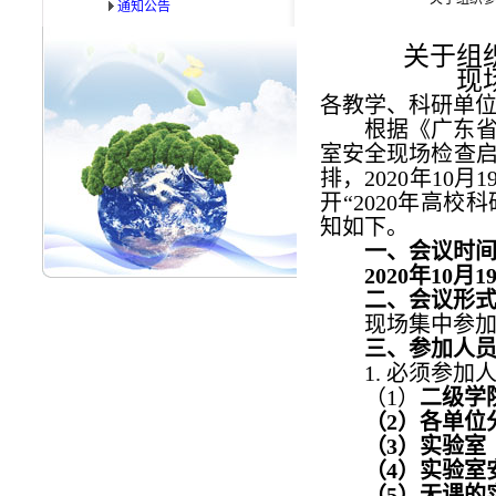
通知公告
关于组
现
各教学、科研单
根据《广东
室安全现场检查
排，
2020
年
10
月
1
开“
2020
年高校科
知如下。
一、会议时
2020
年
10
月
1
二、会议形
现场集中参
三、参加人
1.
必须参加
（
1
）
二级学
（
2
）各单位
（
3
）实验室
（
4
）实验室
（
5
）无课的